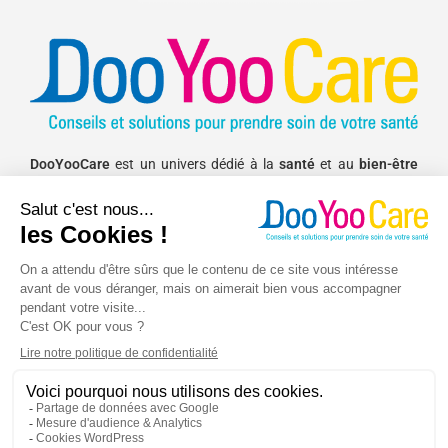
DooYooCare
est un univers dédié à la
santé
et au
bien-être
pour vous aider à améliorer votre
sommeil
, équilibrer
votre
alimentation
, avoir une
activité physique
régulière
et mieux
gérer vos émotions
.
Les conseils prodigués sur DooYooCare
ne se substituent en aucun cas
à une consultation chez un médecin
ou autre praticien de santé. Nous
nous engageons à ne pas dispenser de diagnostic en ligne.